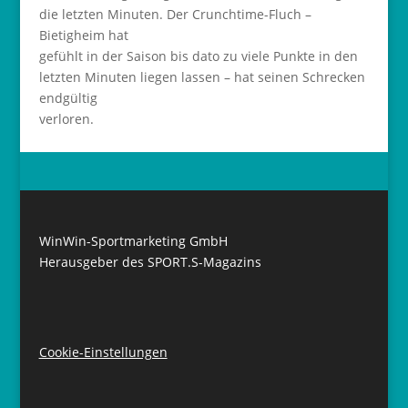
die letzten Minuten. Der Crunchtime-Fluch –
Bietigheim hat
gefühlt in der Saison bis dato zu viele Punkte in den
letzten Minuten liegen lassen – hat seinen Schrecken
endgültig
verloren.
WinWin-Sportmarketing GmbH
Herausgeber des SPORT.S-Magazins
Cookie-Einstellungen