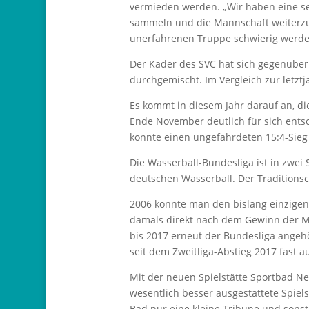
vermieden werden. „Wir haben eine seh
sammeln und die Mannschaft weiterzue
unerfahrenen Truppe schwierig werden 
Der Kader des SVC hat sich gegenüber
durchgemischt. Im Vergleich zur letztj
Es kommt in diesem Jahr darauf an, di
Ende November deutlich für sich ent
konnte einen ungefährdeten 15:4-Sieg 
Die Wasserball-Bundesliga ist in zwei S
deutschen Wasserball. Der Traditionscl
2006 konnte man den bislang einzigen 
damals direkt nach dem Gewinn der M
bis 2017 erneut der Bundesliga angehö
seit dem Zweitliga-Abstieg 2017 fast a
Mit der neuen Spielstätte Sportbad Ne
wesentlich besser ausgestattete Spiels
Bad nur eine kleine Tribüne und sonst 