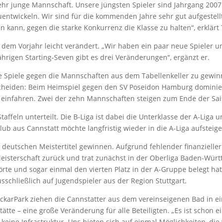
r junge Mannschaft. Unsere jüngsten Spieler sind Jahrgang 2007. 
ntwickeln. Wir sind für die kommenden Jahre sehr gut aufgestellt
kann, gegen die starke Konkurrenz die Klasse zu halten“, erklärt 
 dem Vorjahr leicht verändert. „Wir haben ein paar neue Spieler 
ährigen Starting-Seven gibt es drei Veränderungen“, ergänzt er.
e Spiele gegen die Mannschaften aus dem Tabellenkeller zu gewinn
scheiden: Beim Heimspiel gegen den SV Poseidon Hamburg dominie
einfahren. Zwei der zehn Mannschaften steigen zum Ende der Saiso
taffeln unterteilt. Die B-Liga ist dabei die Unterklasse der A-Liga 
ub aus Cannstatt möchte langfristig wieder in die A-Liga aufsteige
deutschen Meistertitel gewinnen. Aufgrund fehlender finanzieller
eisterschaft zurück und trat zunächst in der Oberliga Baden-Wü
rte und sogar einmal den vierten Platz in der A-Gruppe belegt ha
usschließlich auf Jugendspieler aus der Region Stuttgart.
ckarPark ziehen die Cannstatter aus dem vereinseigenen Bad in e
tätte – eine große Veränderung für alle Beteiligten. „Es ist schon 
keine Infrastruktur. Uns bieten sich auf einmal Möglichkeiten, die