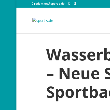
redaktion@sport-s.de
Wasserb
– Neue 
Sportba