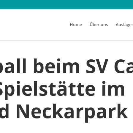
Home
Über uns
Auslages
all beim SV C
Spielstätte im
d Neckarpark