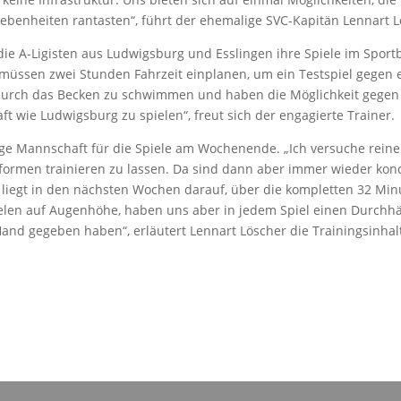
ebenheiten rantasten“, führt der ehemalige SVC-Kapitän Lennart L
ie A-Ligisten aus Ludwigsburg und Esslingen ihre Spiele im Spor
 müssen zwei Stunden Fahrzeit einplanen, um ein Testspiel gege
durch das Becken zu schwimmen und haben die Möglichkeit gegen 
t wie Ludwigsburg zu spielen“, freut sich der engagierte Trainer.
unge Mannschaft für die Spiele am Wochenende. „Ich versuche rei
formen trainieren zu lassen. Da sind dann aber immer wieder kond
us liegt in den nächsten Wochen darauf, über die kompletten 32 Min
ielen auf Augenhöhe, haben uns aber in jedem Spiel einen Durchh
Hand gegeben haben“, erläutert Lennart Löscher die Trainingsinhal