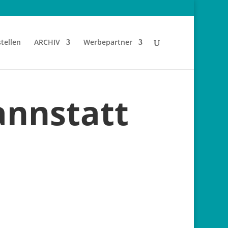
tellen
ARCHIV
Werbepartner
annstatt