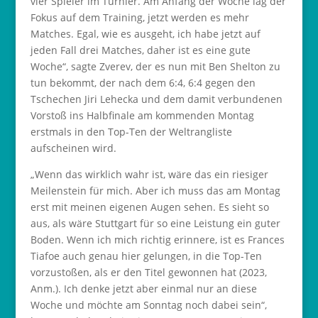
vier Spieler im Turnier. Am Anfang der Woche lag der
Fokus auf dem Training, jetzt werden es mehr
Matches. Egal, wie es ausgeht, ich habe jetzt auf
jeden Fall drei Matches, daher ist es eine gute
Woche“, sagte Zverev, der es nun mit Ben Shelton zu
tun bekommt, der nach dem 6:4, 6:4 gegen den
Tschechen Jiri Lehecka und dem damit verbundenen
Vorstoß ins Halbfinale am kommenden Montag
erstmals in den Top-Ten der Weltrangliste
aufscheinen wird.
„Wenn das wirklich wahr ist, wäre das ein riesiger
Meilenstein für mich. Aber ich muss das am Montag
erst mit meinen eigenen Augen sehen. Es sieht so
aus, als wäre Stuttgart für so eine Leistung ein guter
Boden. Wenn ich mich richtig erinnere, ist es Frances
Tiafoe auch genau hier gelungen, in die Top-Ten
vorzustoßen, als er den Titel gewonnen hat (2023,
Anm.). Ich denke jetzt aber einmal nur an diese
Woche und möchte am Sonntag noch dabei sein“,