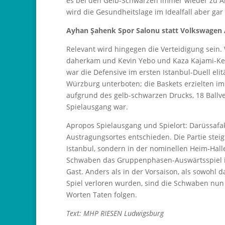
es bei den Gelb-Schwarzen immer wieder zu A
wird die Gesundheitslage im Idealfall aber gar
Ayhan Şahenk Spor Salonu statt Volkswagen
Relevant wird hingegen die Verteidigung sein
daherkam und Kevin Yebo und Kaza Kajami-Kea
war die Defensive im ersten Istanbul-Duell el
Würzburg unterboten; die Baskets erzielten im 
aufgrund des gelb-schwarzen Drucks, 18 Ballve
Spielausgang war.
Apropos Spielausgang und Spielort: Darüssafak
Austragungsortes entschieden. Die Partie stei
Istanbul, sondern in der nominellen Heim-Hal
Schwaben das Gruppenphasen-Auswärtsspiel in 
Gast. Anders als in der Vorsaison, als sowohl d
Spiel verloren wurden, sind die Schwaben nun
Worten Taten folgen.
Text: MHP RIESEN Ludwigsburg