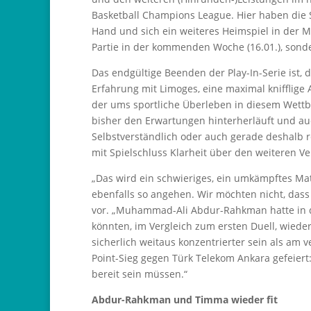
Basketball Champions League. Hier haben die
Hand und sich ein weiteres Heimspiel in der MHP
Partie in der kommenden Woche (16.01.), sonde
Das endgültige Beenden der Play-In-Serie ist,
Erfahrung mit Limoges, eine maximal knifflige 
der ums sportliche Überleben in diesem Wettb
bisher den Erwartungen hinterherläuft und au
Selbstverständlich oder auch gerade deshalb r
mit Spielschluss Klarheit über den weiteren V
„Das wird ein schwieriges, ein umkämpftes Matc
ebenfalls so angehen. Wir möchten nicht, dass 
vor. „Muhammad-Ali Abdur-Rahkman hatte in di
könnten, im Vergleich zum ersten Duell, wieder
sicherlich weitaus konzentrierter sein als a
Point-Sieg gegen Türk Telekom Ankara gefeiert: 
bereit sein müssen.“
Abdur-Rahkman und Timma wieder fit