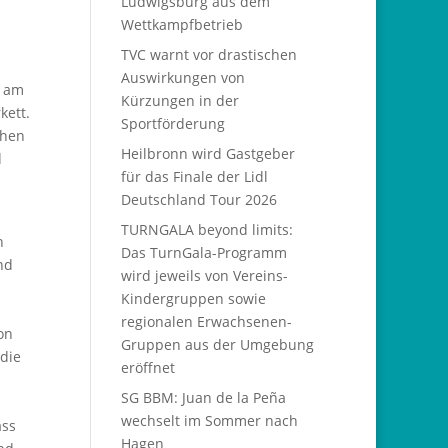
Ludwigsburg aus dem
Wettkampfbetrieb
TVC warnt vor drastischen
Auswirkungen von
n am
Kürzungen in der
kett.
Sportförderung
chen
Heilbronn wird Gastgeber
d
für das Finale der Lidl
Deutschland Tour 2026
TURNGALA beyond limits:
h
Das TurnGala-Programm
nd
wird jeweils von Vereins-
Kindergruppen sowie
regionalen Erwachsenen-
on
Gruppen aus der Umgebung
 die
eröffnet
SG BBM: Juan de la Peña
wechselt im Sommer nach
ass
Hagen