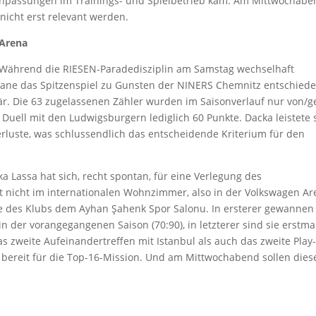
npassungen im Trainings- und Spielbetrieb kam. Am Mittwochabe
 nicht erst relevant werden.
 Arena
. Während die RIESEN-Paradedisziplin am Samstag wechselhaft
ne das Spitzenspiel zu Gunsten der NINERS Chemnitz entschiede
itär. Die 63 zugelassenen Zähler wurden im Saisonverlauf nur von/
Duell mit den Ludwigsburgern lediglich 60 Punkte. Dacka leistete s
rluste, was schlussendlich das entscheidende Kriterium für den
a Lassa hat sich, recht spontan, für eine Verlegung des
gt nicht im internationalen Wohnzimmer, also in der Volkswagen A
le des Klubs dem Ayhan Şahenk Spor Salonu. In ersterer gewannen
der vorangegangenen Saison (70:90), in letzterer sind sie erstma
as zweite Aufeinandertreffen mit Istanbul als auch das zweite Play-
 bereit für die Top-16-Mission. Und am Mittwochabend sollen dies