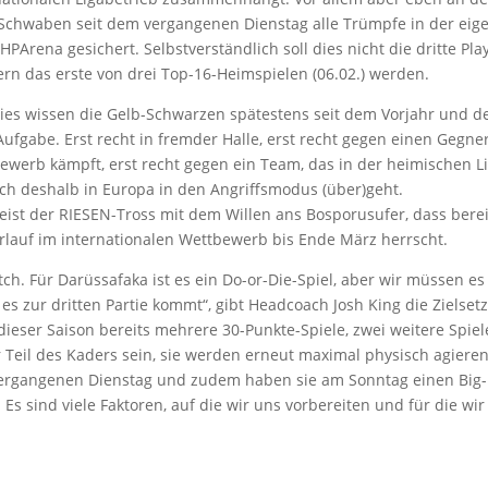
 Schwaben seit dem vergangenen Dienstag alle Trümpfe in der eig
Arena gesichert. Selbstverständlich soll dies nicht die dritte Play
rn das erste von drei Top-16-Heimspielen (06.02.) werden.
 dies wissen die Gelb-Schwarzen spätestens seit dem Vorjahr und d
Aufgabe. Erst recht in fremder Halle, erst recht gegen einen Gegner
ewerb kämpft, erst recht gegen ein Team, das in der heimischen L
ch deshalb in Europa in den Angriffsmodus (über)geht.
eist der RIESEN-Tross mit dem Willen ans Bosporusufer, dass berei
erlauf im internationalen Wettbewerb bis Ende März herrscht.
h. Für Darüssafaka ist es ein Do-or-Die-Spiel, aber wir müssen es
es zur dritten Partie kommt“, gibt Headcoach Josh King die Zielset
eser Saison bereits mehrere 30-Punkte-Spiele, zwei weitere Spiel
 Teil des Kaders sein, sie werden erneut maximal physisch agieren
m vergangenen Dienstag und zudem haben sie am Sonntag einen Big-
Es sind viele Faktoren, auf die wir uns vorbereiten und für die wir