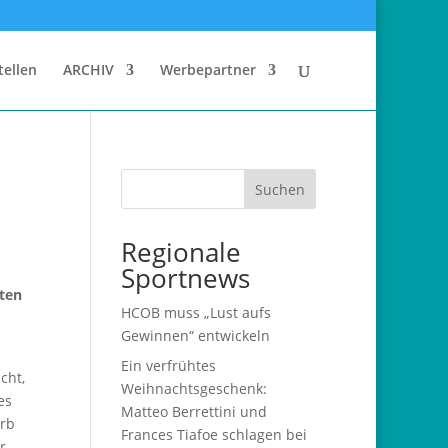
tellen
ARCHIV
Werbepartner
Suchen
Regionale
Sportnews
iten
HCOB muss „Lust aufs
Gewinnen“ entwickeln
Ein verfrühtes
cht,
Weihnachtsgeschenk:
es
Matteo Berrettini und
erb
Frances Tiafoe schlagen bei
r