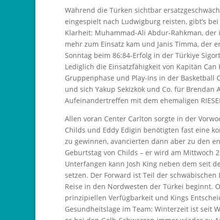
Während die Türken sichtbar ersatzgeschwächt
eingespielt nach Ludwigburg reisten, gibt’s b
Klarheit: Muhammad-Ali Abdur-Rahkman, der in
mehr zum Einsatz kam und Janis Timma, der er
Sonntag beim 86:84-Erfolg in der Türkiye Sigor
Lediglich die Einsatzfähigkeit von Kapitän Can
Gruppenphase und Play-Ins in der Basketball 
und sich Yakup Sekizkök und Co. für Brendan A
Aufeinandertreffen mit dem ehemaligen RIESE
Allen voran Center Carlton sorgte in der Vorwo
Childs und Eddy Edigin benötigten fast eine 
zu gewinnen, avancierten dann aber zu den e
Geburtstag von Childs – er wird am Mittwoch 2
Unterfangen kann Josh King neben dem seit d
setzen. Der Forward ist Teil der schwäbischen
Reise in den Nordwesten der Türkei beginnt. 
prinzipiellen Verfügbarkeit und Kings Entsch
Gesundheitslage im Team: Winterzeit ist seit