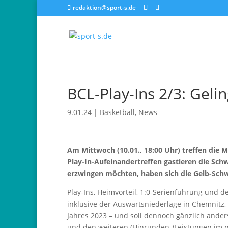
redaktion@sport-s.de
BCL-Play-Ins 2/3: Geli
9.01.24
|
Basketball
,
News
Am Mittwoch (10.01., 18:00 Uhr) treffen die
Play-In-Aufeinandertreffen gastieren die Sch
erzwingen möchten, haben sich die Gelb-Schwa
Play-Ins, Heimvorteil, 1:0-Serienführung und d
inklusive der Auswärtsniederlage in Chemnitz
Jahres 2023 – und soll dennoch gänzlich ande
und den weiteren (Hinrunden-)Leistungen im 