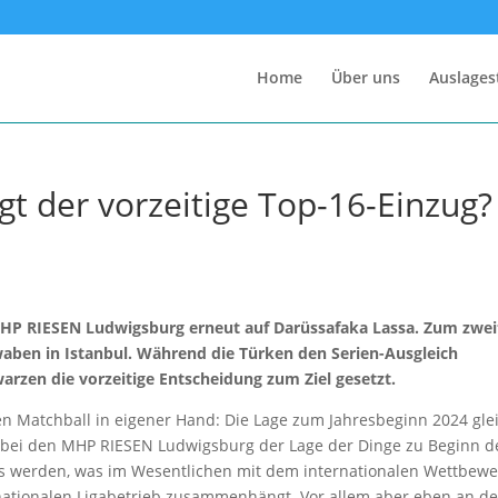
Home
Über uns
Auslages
ngt der vorzeitige Top-16-Einzug?
 MHP RIESEN Ludwigsburg erneut auf Darüssafaka Lassa. Zum zwe
waben in Istanbul. Während die Türken den Serien-Ausgleich
rzen die vorzeitige Entscheidung zum Ziel gesetzt.
en Matchball in eigener Hand: Die Lage zum Jahresbeginn 2024 glei
, bei den MHP RIESEN Ludwigsburg der Lage der Dinge zu Beginn d
rs werden, was im Wesentlichen mit dem internationalen Wettbew
nationalen Ligabetrieb zusammenhängt. Vor allem aber eben an de