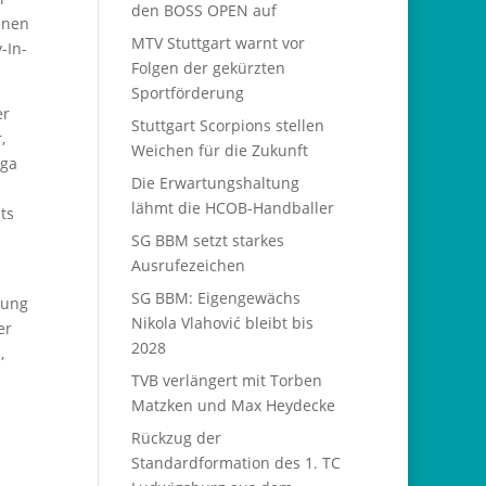
den BOSS OPEN auf
enen
MTV Stuttgart warnt vor
-In-
Folgen der gekürzten
Sportförderung
er
Stuttgart Scorpions stellen
,
Weichen für die Zukunft
iga
Die Erwartungshaltung
lähmt die HCOB-Handballer
ts
SG BBM setzt starkes
Ausrufezeichen
SG BBM: Eigengewächs
zung
Nikola Vlahović bleibt bis
er
2028
,
TVB verlängert mit Torben
Matzken und Max Heydecke
Rückzug der
Standardformation des 1. TC