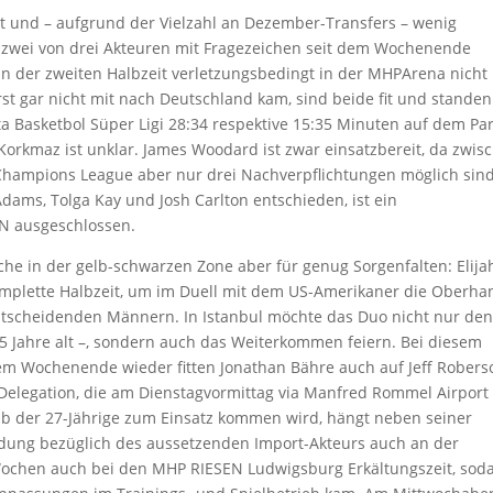
 und – aufgrund der Vielzahl an Dezember-Transfers – wenig
ei zwei von drei Akteuren mit Fragezeichen seit dem Wochenende
 der zweiten Halbzeit verletzungsbedingt in der MHPArena nicht
st gar nicht mit nach Deutschland kam, sind beide fit und stande
ta Basketbol Süper Ligi 28:34 respektive 15:35 Minuten auf dem Par
 Korkmaz ist unklar. James Woodard ist zwar einsatzbereit, da zwis
Champions League aber nur drei Nachverpflichtungen möglich sin
dams, Tolga Kay und Josh Carlton entschieden, ist ein
N ausgeschlossen.
che in der gelb-schwarzen Zone aber für genug Sorgenfalten: Elija
komplette Halbzeit, um im Duell mit dem US-Amerikaner die Oberha
ntscheidenden Männern. In Istanbul möchte das Duo nicht nur den
5 Jahre alt –, sondern auch das Weiterkommen feiern. Bei diesem
em Wochenende wieder fitten Jonathan Bähre auch auf Jeff Robers
 Delegation, die am Dienstagvormittag via Manfred Rommel Airport
Ob der 27-Jährige zum Einsatz kommen wird, hängt neben seiner
eidung bezüglich des aussetzenden Import-Akteurs auch an der
 Wochen auch bei den MHP RIESEN Ludwigsburg Erkältungszeit, sod