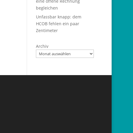
eine offene Rechnung
begleichen
Unfassbar knapp: dem
HCOB fehlen ein paar
Zentimeter
Archiv