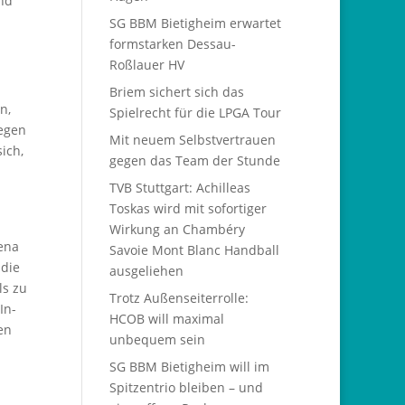
nd
SG BBM Bietigheim erwartet
formstarken Dessau-
Roßlauer HV
Briem sichert sich das
n,
Spielrecht für die LPGA Tour
gegen
Mit neuem Selbstvertrauen
ich,
gegen das Team der Stunde
TVB Stuttgart: Achilleas
Toskas wird mit sofortiger
Wirkung an Chambéry
rena
Savoie Mont Blanc Handball
 die
ausgeliehen
ls zu
Trotz Außenseiterrolle:
In-
HCOB will maximal
en
unbequem sein
SG BBM Bietigheim will im
Spitzentrio bleiben – und