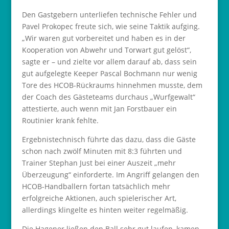
Den Gastgebern unterliefen technische Fehler und
Pavel Prokopec freute sich, wie seine Taktik aufging.
„Wir waren gut vorbereitet und haben es in der
Kooperation von Abwehr und Torwart gut gelöst“,
sagte er – und zielte vor allem darauf ab, dass sein
gut aufgelegte Keeper Pascal Bochmann nur wenig
Tore des HCOB-Rückraums hinnehmen musste, dem
der Coach des Gästeteams durchaus „Wurfgewalt“
attestierte, auch wenn mit Jan Forstbauer ein
Routinier krank fehlte.
Ergebnistechnisch führte das dazu, dass die Gäste
schon nach zwölf Minuten mit 8:3 führten und
Trainer Stephan Just bei einer Auszeit „mehr
Überzeugung“ einforderte. Im Angriff gelangen den
HCOB-Handballern fortan tatsächlich mehr
erfolgreiche Aktionen, auch spielerischer Art,
allerdings klingelte es hinten weiter regelmäßig.
Die Hagener ließen den Ball sehr gut laufen, kamen