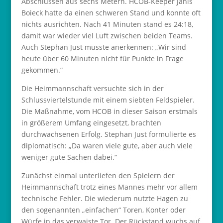
Abschlüssen aus sechs Metern. HCOB-Keeper Janis
Boieck hatte da einen schweren Stand und konnte oft
nichts ausrichten. Nach 41 Minuten stand es 24:18,
damit war wieder viel Luft zwischen beiden Teams.
Auch Stephan Just musste anerkennen: „Wir sind
heute über 60 Minuten nicht für Punkte in Frage
gekommen.“
Die Heimmannschaft versuchte sich in der
Schlussviertelstunde mit einem siebten Feldspieler.
Die Maßnahme, vom HCOB in dieser Saison erstmals
in größerem Umfang eingesetzt, brachten
durchwachsenen Erfolg. Stephan Just formulierte es
diplomatisch: „Da waren viele gute, aber auch viele
weniger gute Sachen dabei.“
Zunächst einmal unterliefen den Spielern der
Heimmannschaft trotz eines Mannes mehr vor allem
technische Fehler. Die wiederum nutzte Hagen zu
den sogenannten „einfachen“ Toren, Konter oder
Würfe in das verwaiste Tor. Der Rückstand wuchs auf