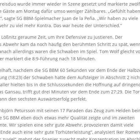
Kreisduo wurde immer wieder in Szene gesetzt und markierte zwölf
die Gäste am Montag dafür umso weniger Zählbares. „Gefühlt haben
t“, sagte SG BBM-Spielmacher Juan de la Peña. „Wir haben zu viele
hr zu viel mehr Kontra. Das war heute der Unterschied.“
 Lößnitz geraume Zeit, um ihre Defensive zu justieren. Der
ims Abwehr kam da noch häufig den berühmten Schritt zu spät, wen
anach allerdings waren die Schwaben im Spiel. Tom Wolf gleicht v
er markiert die 8:9-Führung nach 18 Minuten.
elhaft, nachdem die SG BBM 60 Sekunden vor dem Ende der Halbze
ung (18:23) der Schwaben hatte dem Aufsteiger in Abschnitt 2 nich
ller hielten bis in die Schlusssekunden die Hoffnung auf dringen
as Gansau, trifft gut drei Minuten vor dem Ende zum 27:29. Die To
ann den sechsten Auswärtserfolg perfekt.
inbjörn Petursson mit seinen 17 Paraden das Zeug zum Helden be
die SG BBM eben doch etwas mehr Qualität zeigte und im zweiten
nte. Wir spielen eine sehr gute Abwehr, provozieren damit viele
nde auch eine sehr gute Torhüterleistung“, analysiert Iker Romer
 wir zuviel“, mahnt der Spanier zurecht mehr Konzentration im Absch