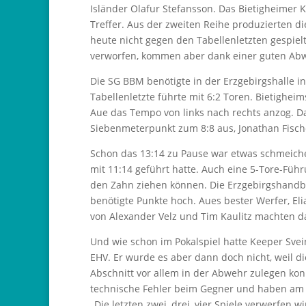
Isländer Olafur Stefansson. Das Bietigheimer 
Treffer. Aus der zweiten Reihe produzierten 
heute nicht gegen den Tabellenletzten gespiel
verworfen, kommen aber dank einer guten Abwe
Die SG BBM benötigte in der Erzgebirgshalle in
Tabellenletzte führte mit 6:2 Toren. Bietighe
Aue das Tempo von links nach rechts anzog. D
Siebenmeterpunkt zum 8:8 aus, Jonathan Fisch
Schon das 13:14 zu Pause war etwas schmeich
mit 11:14 geführt hatte. Auch eine 5-Tore-Führ
den Zahn ziehen können. Die Erzgebirgshandba
benötigte Punkte hoch. Aues bester Werfer, Eli
von Alexander Velz und Tim Kaulitz machten d
Und wie schon im Pokalspiel hatte Keeper Sve
EHV. Er wurde es aber dann doch nicht, weil 
Abschnitt vor allem in der Abwehr zulegen kon
technische Fehler beim Gegner und haben am E
„Die letzten zwei, drei, vier Spiele verwerfen