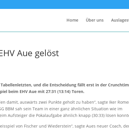
Home
Über uns
Auslages
 EHV Aue gelöst
m Tabellenletzten, und die Entscheidung fällt erst in der Crunchtim
iel beim EHV Aue mit 27:31 (13:14) Toren.
eden damit, auswärts zwei Punkte geholt zu haben“, sagte Iker Rome
SG BBM sah sein Team in einer ganz ähnlichen Situation wie im
beim Aufsteiger die Pokalaufgabe ähnlich knapp (30:33) lösen konnt
isspiel von Fischer und Wiederstein“, sagte Aues neuer Coach, de