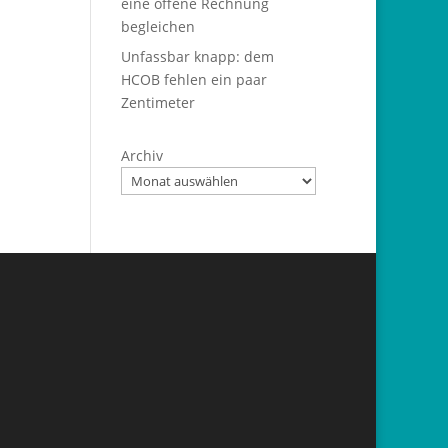
eine offene Rechnung
begleichen
Unfassbar knapp: dem
HCOB fehlen ein paar
Zentimeter
Archiv