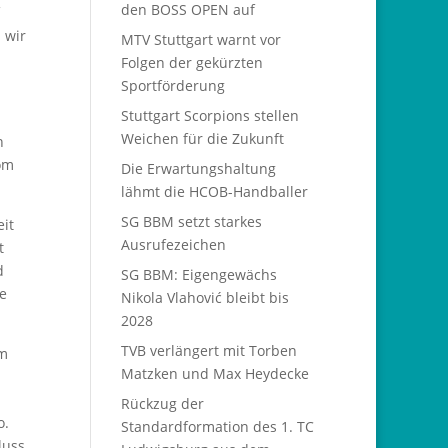
den BOSS OPEN auf
 wir
MTV Stuttgart warnt vor
Folgen der gekürzten
Sportförderung
Stuttgart Scorpions stellen
Weichen für die Zukunft
n
om
Die Erwartungshaltung
lähmt die HCOB-Handballer
SG BBM setzt starkes
it
Ausrufezeichen
t
d
SG BBM: Eigengewächs
re
Nikola Vlahović bleibt bis
2028
TVB verlängert mit Torben
im
Matzken und Max Heydecke
Rückzug der
o.
Standardformation des 1. TC
luss