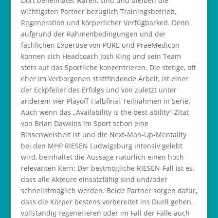
Dort beheimatet waren, sind und bleiben die
wichtigsten Partner bezüglich Trainingsbetrieb,
Regeneration und körperlicher Verfügbarkeit. Denn
aufgrund der Rahmenbedingungen und der
fachlichen Expertise von PURE und PraeMedicon
können sich Headcoach Josh King und sein Team
stets auf das Sportliche konzentrieren. Die stetige, oft
eher im Verborgenen stattfindende Arbeit, ist einer
der Eckpfeiler des Erfolgs und von zuletzt unter
anderem vier Playoff-Halbfinal-Teilnahmen in Serie.
Auch wenn das „Availability is the best ability“-Zitat
von Brian Dawkins im Sport schon eine
Binsenweisheit ist und die Next-Man-Up-Mentality
bei den MHP RIESEN Ludwigsburg intensiv gelebt
wird, beinhaltet die Aussage natürlich einen hoch
relevanten Kern: Der bestmögliche RIESEN-Fall ist es,
dass alle Akteure einsatzfähig sind und/oder
schnellstmöglich werden. Beide Partner sorgen dafür,
dass die Körper bestens vorbereitet ins Duell gehen,
vollständig regenerieren oder im Fall der Fälle auch