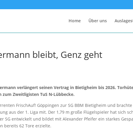
Home
Über uns
Auslages
rmann bleibt, Genz geht
ermann verlängert seinen Vertrag in Bietigheim bis 2026. Torhüt
 zum Zweitligisten TuS N-Lübbecke.
enten FrischAuf! Göppingen zur SG BBM Bietigheim und brachte
ng aus der 1. Liga mit. Der 1,79 m große Flügelspieler hat sich sc
r SG entwickelt und bildet mit Alexander Pfeifer ein starkes Gesp
n bereits 62 Tore erzielte.