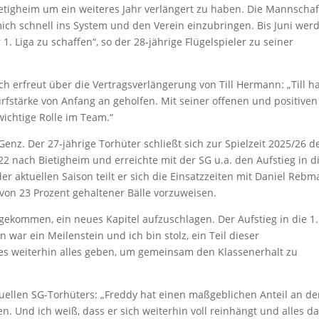
ietigheim um ein weiteres Jahr verlängert zu haben. Die Mannschaf
ich schnell ins System und den Verein einzubringen. Bis Juni wer
1. Liga zu schaffen“, so der 28-jährige Flügelspieler zu seiner
ch erfreut über die Vertragsverlängerung von Till Hermann: „Till h
rfstärke von Anfang an geholfen. Mit seiner offenen und positiven
wichtige Rolle im Team.“
Genz. Der 27-jährige Torhüter schließt sich zur Spielzeit 2025/26 
 nach Bietigheim und erreichte mit der SG u.a. den Aufstieg in di
r aktuellen Saison teilt er sich die Einsatzzeiten mit Daniel Reb
 von 23 Prozent gehaltener Bälle vorzuweisen.
t gekommen, ein neues Kapitel aufzuschlagen. Der Aufstieg in die 1.
war ein Meilenstein und ich bin stolz, ein Teil dieser
t es weiterhin alles geben, um gemeinsam den Klassenerhalt zu
uellen SG-Torhüters: „Freddy hat einen maßgeblichen Anteil an de
n. Und ich weiß, dass er sich weiterhin voll reinhängt und alles da