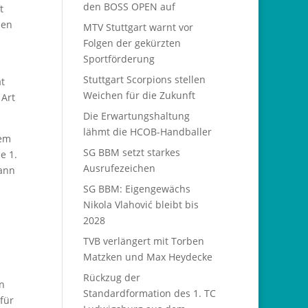
den BOSS OPEN auf
t
den
MTV Stuttgart warnt vor
Folgen der gekürzten
Sportförderung
Stuttgart Scorpions stellen
at
Weichen für die Zukunft
 Art
Die Erwartungshaltung
lähmt die HCOB-Handballer
dem
SG BBM setzt starkes
e 1.
Ausrufezeichen
mann
SG BBM: Eigengewächs
Nikola Vlahović bleibt bis
2028
TVB verlängert mit Torben
Matzken und Max Heydecke
Rückzug der
n
Standardformation des 1. TC
für