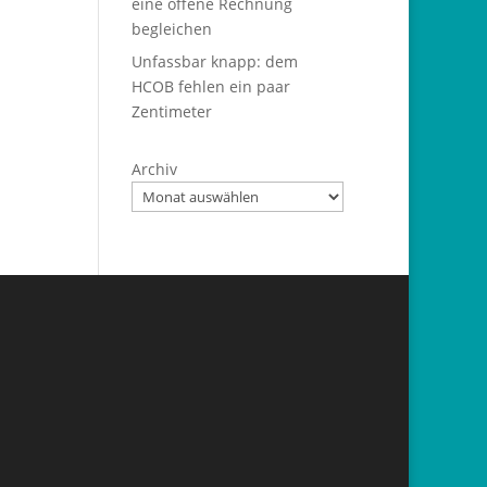
eine offene Rechnung
begleichen
Unfassbar knapp: dem
HCOB fehlen ein paar
Zentimeter
Archiv