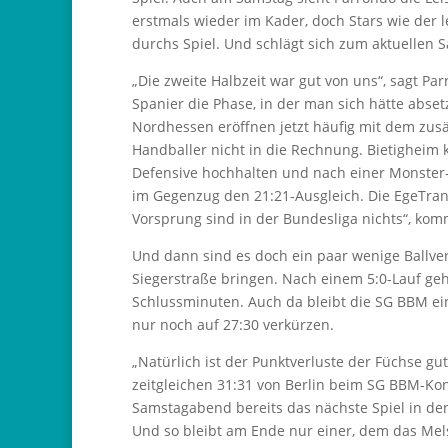
erstmals wieder im Kader, doch Stars wie der
durchs Spiel. Und schlägt sich zum aktuellen 
„Die zweite Halbzeit war gut von uns“, sagt Pa
Spanier die Phase, in der man sich hätte abs
Nordhessen eröffnen jetzt häufig mit dem zusä
Handballer nicht in die Rechnung. Bietigheim
Defensive hochhalten und nach einer Monster
im Gegenzug den 21:21-Ausgleich. Die EgeTran
Vorsprung sind in der Bundesliga nichts“, kom
Und dann sind es doch ein paar wenige Ballver
Siegerstraße bringen. Nach einem 5:0-Lauf geh
Schlussminuten. Auch da bleibt die SG BBM e
nur noch auf 27:30 verkürzen.
„Natürlich ist der Punktverluste der Füchse g
zeitgleichen 31:31 von Berlin beim SG BBM-K
Samstagabend bereits das nächste Spiel in de
Und so bleibt am Ende nur einer, dem das Mel