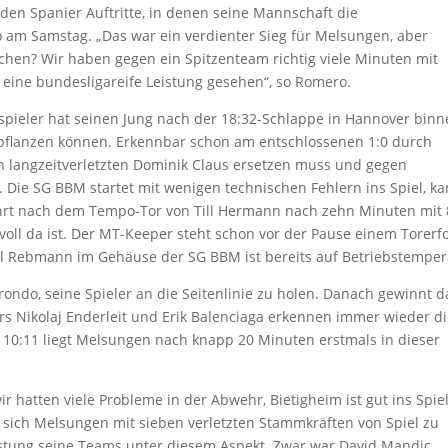
en Spanier Auftritte, in denen seine Mannschaft die
so am Samstag. „Das war ein verdienter Sieg für Melsungen, aber
hen? Wir haben gegen ein Spitzenteam richtig viele Minuten mit
eine bundesligareife Leistung gesehen“, so Romero.
espieler hat seinen Jung nach der 18:32-Schlappe in Hannover bin
npflanzen können. Erkennbar schon am entschlossenen 1:0 durch
n langzeitverletzten Dominik Claus ersetzen muss und gegen
 Die SG BBM startet mit wenigen technischen Fehlern ins Spiel, k
rt nach dem Tempo-Tor von Till Hermann nach zehn Minuten mit 
oll da ist. Der MT-Keeper steht schon vor der Pause einem Torerf
 Rebmann im Gehäuse der SG BBM ist bereits auf Betriebstemper
ndo, seine Spieler an die Seitenlinie zu holen. Danach gewinnt d
ers Nikolaj Enderleit und Erik Balenciaga erkennen immer wieder d
 10:11 liegt Melsungen nach knapp 20 Minuten erstmals in dieser
r hatten viele Probleme in der Abwehr, Bietigheim ist gut ins Spie
t sich Melsungen mit sieben verletzten Stammkräften von Spiel zu
istung seine Teams unter diesem Aspekt. Zwar war David Mandic