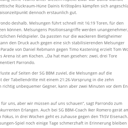
 lettische Rückraum-Hüne Dainis Krištopāns kämpfen sich angeschl
Saisonzeitpunkt dennoch erstaunlich gut.
rrondo deshalb. Melsungen führt schnell mit 16:19 Toren, für den
etzen können. Melsungens Positionsangriffe werden unangenehmer,
tzlichen Feldspieler. Da passten nur die wackeren Bietigheimer
 kann den Druck auch gegen eine sich stabilisierenden Melsunger
-Parade von Daniel Rebmann gegen Timo Kastening erzielt Tom Wo
s Arena ist am Kochen. „Da hat man gesehen: zwei, drei Tore
mentiert Parrondo.
luste auf Seiten der SG BBM zuviel, die Melsungen auf die
t der Tabellendritte mit einem 21:26-Vorsprung in die zehn
in richtig unbequemer Gegner, kann aber zwei Minuten vor dem E
ut für uns, aber wir müssen auf uns schauen“, sagt Parrondo zum
onkurrenten Erlangen. Auch bei SG BBM-Coach Iker Romero gerät a
n Fokus, in drei Wochen geht es zuhause gegen den ThSV Eisenach
sungen-Spiel noch einige Tage schmerzhaft in Erinnerung bleiben