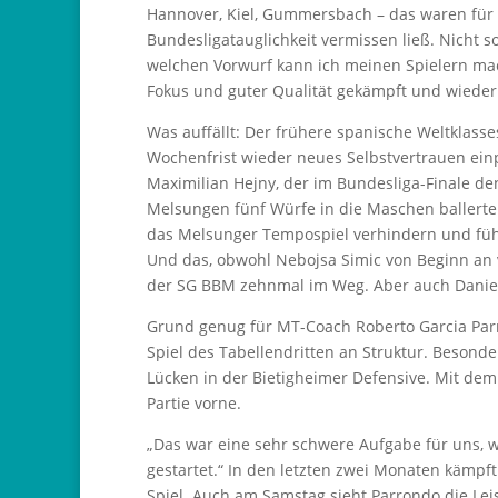
Hannover, Kiel, Gummersbach – das waren für d
Bundesligatauglichkeit vermissen ließ. Nicht 
welchen Vorwurf kann ich meinen Spielern mac
Fokus und guter Qualität gekämpft und wieder 
Was auffällt: Der frühere spanische Weltklass
Wochenfrist wieder neues Selbstvertrauen ei
Maximilian Hejny, der im Bundesliga-Finale de
Melsungen fünf Würfe in die Maschen ballerte.
das Melsunger Tempospiel verhindern und füh
Und das, obwohl Nebojsa Simic von Beginn an v
der SG BBM zehnmal im Weg. Aber auch Daniel
Grund genug für MT-Coach Roberto Garcia Parro
Spiel des Tabellendritten an Struktur. Besond
Lücken in der Bietigheimer Defensive. Mit dem
Partie vorne.
„Das war eine sehr schwere Aufgabe für uns, wi
gestartet.“ In den letzten zwei Monaten kämpf
Spiel. Auch am Samstag sieht Parrondo die Le