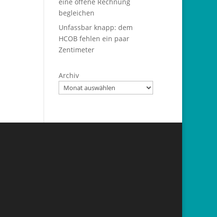
eine offene Rechnung
begleichen
Unfassbar knapp: dem
HCOB fehlen ein paar
Zentimeter
Archiv