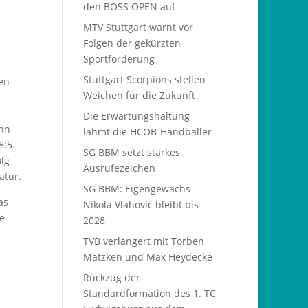
den BOSS OPEN auf
MTV Stuttgart warnt vor
Folgen der gekürzten
Sportförderung
Stuttgart Scorpions stellen
nen
Weichen für die Zukunft
Die Erwartungshaltung
ann
lähmt die HCOB-Handballer
8:5.
SG BBM setzt starkes
olg
Ausrufezeichen
atur.
SG BBM: Eigengewächs
as
Nikola Vlahović bleibt bis
ie
2028
TVB verlängert mit Torben
Matzken und Max Heydecke
l
Rückzug der
Standardformation des 1. TC