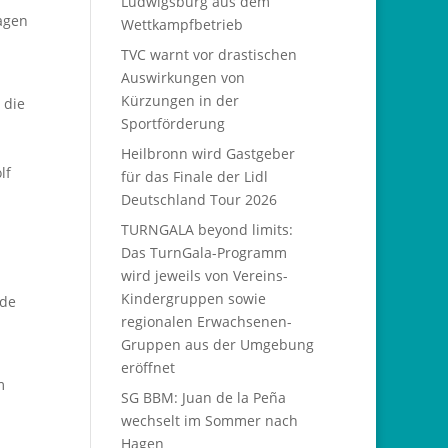
Ludwigsburg aus dem
agen
Wettkampfbetrieb
TVC warnt vor drastischen
Auswirkungen von
Kürzungen in der
 die
Sportförderung
Heilbronn wird Gastgeber
lf
für das Finale der Lidl
Deutschland Tour 2026
TURNGALA beyond limits:
Das TurnGala-Programm
wird jeweils von Vereins-
Kindergruppen sowie
nde
regionalen Erwachsenen-
Gruppen aus der Umgebung
eröffnet
m
SG BBM: Juan de la Peña
.
wechselt im Sommer nach
Hagen