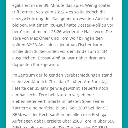
egalisiert in der 39. Minute das Spiel. Wenig später
trifft erneut Velz zum 23:22 – es sollte jedoch die
einzige Führung der Gastgeber im zweiten Abschnitt
bleiben. Mit einem 4:0-Lauf hatte Dessau-Roßlau vor
der Crunchtime mit 23:26 wieder die Nase vorn. Die
Tore von Max Öhler und Tom Wolf bringen den
späten 32:33-Anschluss, Jonathan Fischer kann
schließlich 30 Sekunden vor dem Ende zum 34:34
ausgleichen. Dessau-Roßlau war näher dran am
doppelten Punktgewinn.
Im Zentrum der folgenden Verabschiedungen stand
selbstverständlich Christian Schäfer. Am Samstag
lieferte der 35-Jährige wie gewohnt, steuerte noch
einmal sechs Tore bei. Nur ein vergebener
Siebenmeter verhinderte im letzten Spiel seiner
Karriere eine perfekte Bilanz. Seit 2007 bei der SG
BBM, war der Rechtsaußen bei allen drei Erstliga-
Aufstiegen dabei, erzielte über 2500 Tore in über 550
Pflichtspielen, war stets Top-Torjäger der SG BBM