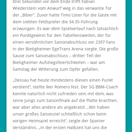
Drei Sekunden vor dem Ende trifft Fabian
Wiederstein vom Anwurf weg in das verwaiste Tor
der „Biber“. Zuvor hatte Timo Löser für die Gäste mit
dem siebten Feldspieler die 34:35-Führung
erzwungen. Es war dem Spielverlauf nach tatsächlich
ein Punktgewinn für den Tabellenzweiten, der für
einen versöhnlichen Saisonabschluss vor 2397 Fans
in der Bietigheimer EgeTrans Arena sorgte. Die große
Sause zum Saisonabschluss – dritter Teil der
Bietigheimer Aufstiegsfeierlichkeiten – war am
Samstag der Witterung zum Opfer gefallen.
„Dessau hat heute mindestens diesen einen Punkt
verdient“, stellte Iker Romero fest. Der SG BBM-Coach
konnte natürlich nicht zufrieden sein mit dem, was
seine Jungs zum Saisonfinale auf die Platte brachten,
war aber alles andere als angekratzt. „Wir haben
unser großes Saisonziel schließlich schon beim
vorigen Heimspiel erreicht“, zeigte der Spanier
Verständnis. „In der ersten Halbzeit hat uns die