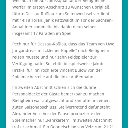
Weil auch die Abschlussqualität der Bietigheimer
Werfer im ersten Abschnitt zu wünschen übrigließ,
führte Dessau-Roßlau zum Seitenwechsel verdient
mit 14:18 Toren. Janik Patzwaldt im Tor der Sachsen-
Anhaltiner sammelte bis dahin neun seiner
insgesamt 17 Paraden im Spiel.
Pech nur für Dessau-Roßlau, dass das Team von Uwe
Jungandreas mit „kleiner Kapelle“ nach Bietigheim
reisen musste und nur zehn Feldspieler zur
Verfügung hatte. So fehlte beispielsweise Jakub
Hrstka, für ihn rochierte Vincent Bülow von der
Spielmacherrolle auf die linke Außenbahn.
Im zweiten Abschnitt schien sich die dünne
Personaldecke der Gäste bemerkbar zu machen.
Bietigheim war aufgewacht und kämpfte um einen
guten Saisonabschluss. Stellvertretend dafür steht
Alexander Velz. Vor der Pause produzierte der
Spielmacher nur „Fahrkarten“, im zweiten Abschnitt
traf er achtmal. Ein Doppelschlag von Velz zum 21:21