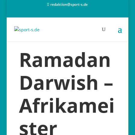
redaktion@sport-s.de
Ramadan
Darwish –
Afrikamei
ster