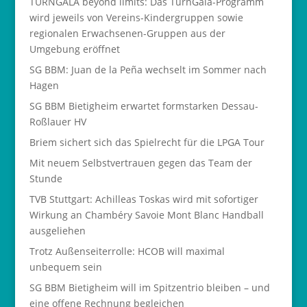
TURNGALA beyond limits: Das TurnGala-Programm
wird jeweils von Vereins-Kindergruppen sowie
regionalen Erwachsenen-Gruppen aus der
Umgebung eröffnet
SG BBM: Juan de la Peña wechselt im Sommer nach
Hagen
SG BBM Bietigheim erwartet formstarken Dessau-
Roßlauer HV
Briem sichert sich das Spielrecht für die LPGA Tour
Mit neuem Selbstvertrauen gegen das Team der
Stunde
TVB Stuttgart: Achilleas Toskas wird mit sofortiger
Wirkung an Chambéry Savoie Mont Blanc Handball
ausgeliehen
Trotz Außenseiterrolle: HCOB will maximal
unbequem sein
SG BBM Bietigheim will im Spitzentrio bleiben – und
eine offene Rechnung begleichen