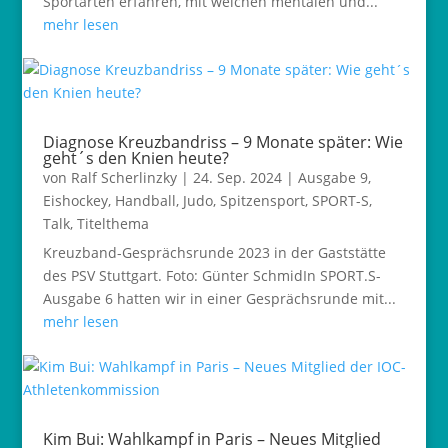
Sportarten erfahren, mit welchen mentalen und...
mehr lesen
Diagnose Kreuzbandriss – 9 Monate später: Wie
geht´s den Knien heute?
von
Ralf Scherlinzky
|
24. Sep. 2024
|
Ausgabe 9
,
Eishockey
,
Handball
,
Judo
,
Spitzensport
,
SPORT-S
,
Talk
,
Titelthema
Kreuzband-Gesprächsrunde 2023 in der Gaststätte
des PSV Stuttgart. Foto: Günter SchmidIn SPORT.S-
Ausgabe 6 hatten wir in einer Gesprächsrunde mit...
mehr lesen
Kim Bui: Wahlkampf in Paris – Neues Mitglied