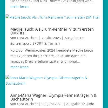
Sindelfingen) und Nick Thumm (VfB Stuttgart) war...
mehr lesen
Meolie Jauch: Als „Turn-Rentnerin“ zum ersten
DM-Titel
von
Lara Auchter
|
2. Okt. 2025
|
Ausgabe 13
,
Spitzensport
,
SPORT-S
,
Turnen
Kurz vor Weihnachten 2024 beendete Meolie Jauch
mit 17 Jahren ihre Karriere – nur, um dann ein
knappes Dreivierteljahr später triumphal...
mehr lesen
Anna-Maria Wagner: Olympia-Fahnenträgerin &
Buchautorin
von
Lara Auchter
|
30. Juni 2025
|
Ausgabe 12
,
Judo
,