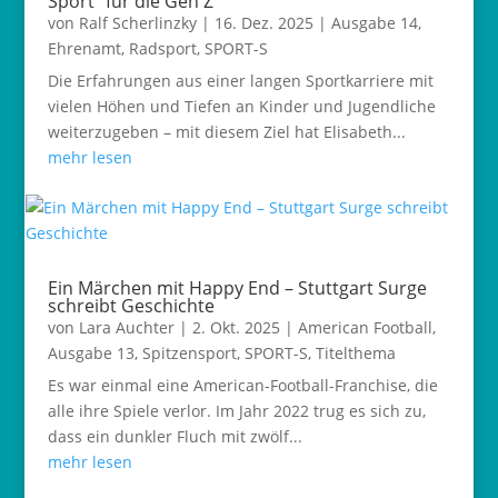
Sport“ für die Gen Z
von
Ralf Scherlinzky
|
16. Dez. 2025
|
Ausgabe 14
,
Ehrenamt
,
Radsport
,
SPORT-S
Die Erfahrungen aus einer langen Sportkarriere mit
vielen Höhen und Tiefen an Kinder und Jugendliche
weiterzugeben – mit diesem Ziel hat Elisabeth...
mehr lesen
Ein Märchen mit Happy End – Stuttgart Surge
schreibt Geschichte
von
Lara Auchter
|
2. Okt. 2025
|
American Football
,
Ausgabe 13
,
Spitzensport
,
SPORT-S
,
Titelthema
Es war einmal eine American-Football-Franchise, die
alle ihre Spiele verlor. Im Jahr 2022 trug es sich zu,
dass ein dunkler Fluch mit zwölf...
mehr lesen