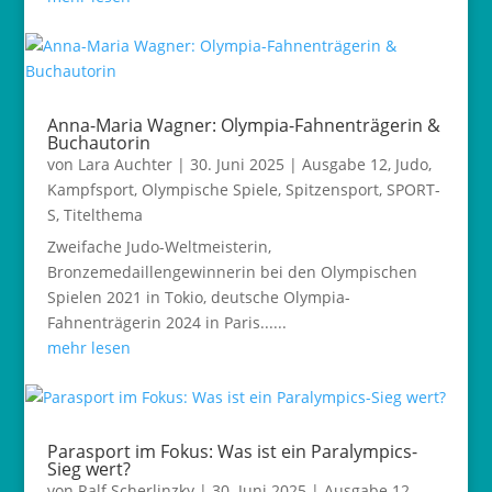
Anna-Maria Wagner: Olympia-Fahnenträgerin &
Buchautorin
von
Lara Auchter
|
30. Juni 2025
|
Ausgabe 12
,
Judo
,
Kampfsport
,
Olympische Spiele
,
Spitzensport
,
SPORT-
S
,
Titelthema
Zweifache Judo-Weltmeisterin,
Bronzemedaillengewinnerin bei den Olympischen
Spielen 2021 in Tokio, deutsche Olympia-
Fahnenträgerin 2024 in Paris......
mehr lesen
Parasport im Fokus: Was ist ein Paralympics-
Sieg wert?
von
Ralf Scherlinzky
|
30. Juni 2025
|
Ausgabe 12
,